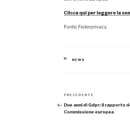
Clicca qui per leggere la se
Fonte: Federprivacy
CATEGORIE
NEWS
Navigazione
Articolo
PRECEDENTE
articoli
precedente:
Due anni di Gdpr: il rapporto d
Commissione europea