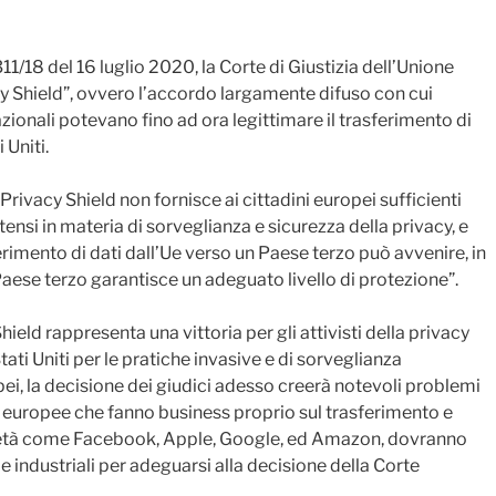
1/18 del 16 luglio 2020, la Corte di Giustizia dell’Unione
cy Shield”, ovvero l’accordo largamente difuso con cui
zionali potevano fino ad ora legittimare il trasferimento di
 Uniti.
 Privacy Shield non fornisce ai cittadini europei sufficienti
tensi in materia di sorveglianza e sicurezza della privacy, e
ferimento di dati dall’Ue verso un Paese terzo può avvenire, in
e Paese terzo garantisce un adeguato livello di protezione”.
ield rappresenta una vittoria per gli attivisti della privacy
ti Uniti per le pratiche invasive e di sorveglianza
pei, la decisione dei giudici adesso creerà notevoli problemi
e europee che fanno business proprio sul trasferimento e
Società come Facebook, Apple, Google, ed Amazon, dovranno
ie industriali per adeguarsi alla decisione della Corte