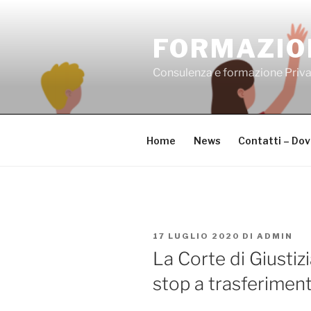
Salta
al
FORMAZIO
contenuto
Consulenza e formazione Priv
Home
News
Contatti – Do
PUBBLICATO
17 LUGLIO 2020
DI
ADMIN
IL
La Corte di Giustizia
stop a trasferimenti