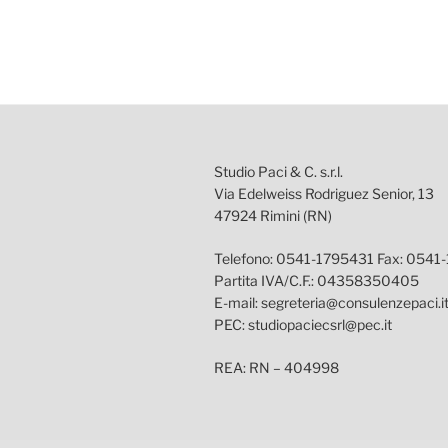
Studio Paci & C. s.r.l.
Via Edelweiss Rodriguez Senior, 13
47924 Rimini (RN)
Telefono: 0541-1795431 Fax: 0541
Partita IVA/C.F.: 04358350405
E-mail: segreteria@consulenzepaci.i
PEC: studiopaciecsrl@pec.it
REA: RN – 404998