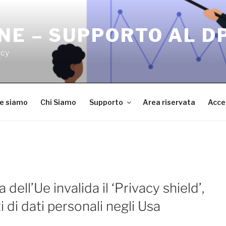
NE – SUPPORTO AL D
acy
ve siamo
Chi Siamo
Supporto
Area riservata
Acce
 dell’Ue invalida il ‘Privacy shield’,
 di dati personali negli Usa