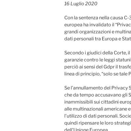
16 Luglio 2020
Con la sentenza nella causa C-31
europea ha invalidato il “Priva
grandi organizzazioni e multina
dati personali tra Europa e Stati
Secondo i giudici della Corte, il
garanzie contro le leggi statuni
perciò ai sensi del Gdpr il tras
linea di principio, “solo se tal
Se l’annullamento del Privacy Sh
che da tempo accusavano gli Sta
inammissibili sui cittadini euro
alle multinazionali americane 
l’utilizzo di dati personali. 
quindi ripensare le loro strateg
dell’Unione Europea.