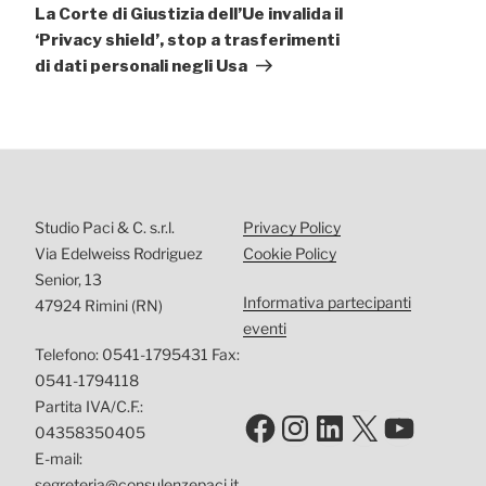
successivo
La Corte di Giustizia dell’Ue invalida il
‘Privacy shield’, stop a trasferimenti
di dati personali negli Usa
Studio Paci & C. s.r.l.
Privacy Policy
Via Edelweiss Rodriguez
Cookie Policy
Senior, 13
Informativa partecipanti
47924 Rimini (RN)
eventi
Telefono: 0541-1795431 Fax:
0541-1794118
Partita IVA/C.F.:
Facebook
Instagram
LinkedIn
X
YouTu
04358350405
E-mail:
segreteria@consulenzepaci.it