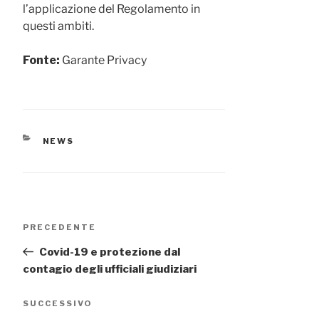
l’applicazione del Regolamento in
questi ambiti.
Fonte:
Garante Privacy
CATEGORIE
NEWS
Navigazione
Articolo
PRECEDENTE
articoli
precedente:
Covid-19 e protezione dal
contagio degli ufficiali giudiziari
Articolo
SUCCESSIVO