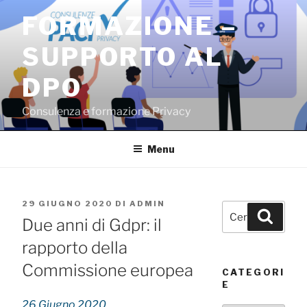
Salta
FORMAZIONE –
al
contenuto
SUPPORTO AL
DPO
Consulenza e formazione Privacy
Menu
PUBBLICATO
29 GIUGNO 2020
DI
ADMIN
Cerca:
Cerca
IL
Due anni di Gdpr: il
rapporto della
Commissione europea
CATEGORI
E
26 Giugno 2020