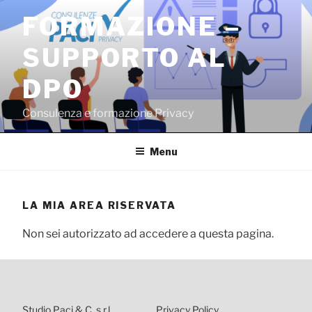
Salta
FORMAZIONE –
al
contenuto
SUPPORTO AL
DPO
Consulenza e formazione Privacy
Menu
LA MIA AREA RISERVATA
Non sei autorizzato ad accedere a questa pagina.
Studio Paci & C. s.r.l.
Privacy Policy