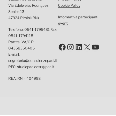
Via Edelweiss Rodriguez
Cookie Policy
Senior, 13
Informativa partecipanti
47924 Rimini (RN)
eventi
Telefono: 0541-1795431 Fax:
0541-1794118
Partita IVA/C.F.:
Facebook
Instagram
LinkedIn
X
YouTu
04358350405
E-mail:
segreteria@consulenzepaci.it
PEC: studiopaciecsrl@pec.it
REA: RN – 404998