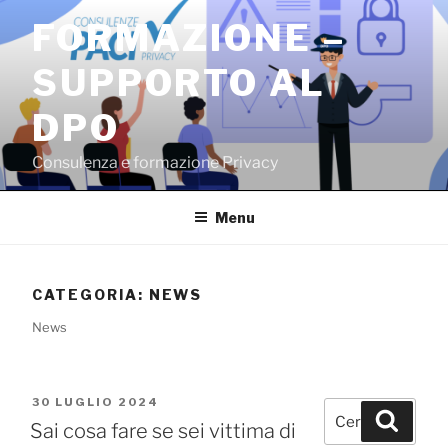
Salta
FORMAZIONE –
al
contenuto
SUPPORTO AL
DPO
Consulenza e formazione Privacy
Menu
CATEGORIA:
NEWS
News
PUBBLICATO
30 LUGLIO 2024
Cerca:
Cerca
IL
Sai cosa fare se sei vittima di