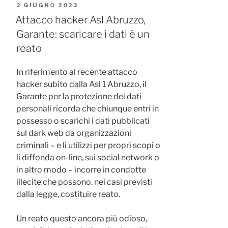
PUBBLICATO
2 GIUGNO 2023
IL
Attacco hacker Asl Abruzzo,
Garante: scaricare i dati è un
reato
In riferimento al recente attacco
hacker subito dalla Asl 1 Abruzzo, il
Garante per la protezione dei dati
personali ricorda che chiunque entri in
possesso o scarichi i dati pubblicati
sul dark web da organizzazioni
criminali – e li utilizzi per propri scopi o
li diffonda on-line, sui social network o
in altro modo – incorre in condotte
illecite che possono, nei casi previsti
dalla legge, costituire reato.
Un reato questo ancora più odioso,