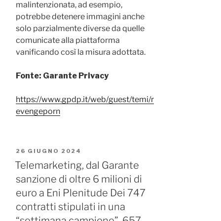
malintenzionata, ad esempio,
potrebbe detenere immagini anche
solo parzialmente diverse da quelle
comunicate alla piattaforma
vanificando così la misura adottata.
Fonte: Garante Privacy
https://www.gpdp.it/web/guest/temi/r
evengeporn
PUBBLICATO
26 GIUGNO 2024
IL
Telemarketing, dal Garante
sanzione di oltre 6 milioni di
euro a Eni Plenitude Dei 747
contratti stipulati in una
“settimana campione”, 657