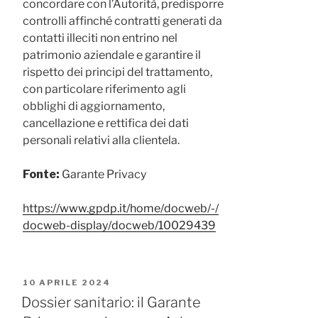
concordare con l’Autorità, predisporre
controlli affinché contratti generati da
contatti illeciti non entrino nel
patrimonio aziendale e garantire il
rispetto dei principi del trattamento,
con particolare riferimento agli
obblighi di aggiornamento,
cancellazione e rettifica dei dati
personali relativi alla clientela.
Fonte:
Garante Privacy
https://www.gpdp.it/home/docweb/-/
docweb-display/docweb/10029439
PUBBLICATO
10 APRILE 2024
IL
Dossier sanitario: il Garante