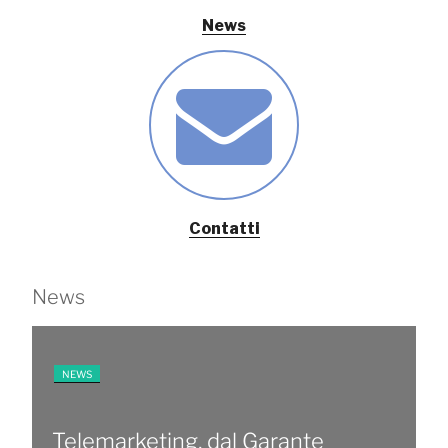
News
Contatti
News
NEWS
Telemarketing, dal Garante
D