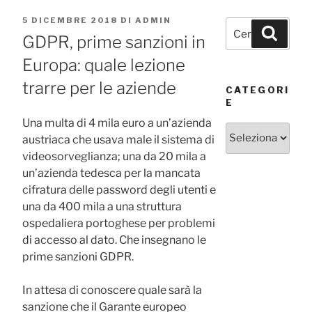
PUBBLICATO
5 DICEMBRE 2018
DI
ADMIN
Cerca:
Cerca
IL
GDPR, prime sanzioni in
Europa: quale lezione
trarre per le aziende
CATEGORI
E
Una multa di 4 mila euro a un’azienda
Categorie
austriaca che usava male il sistema di
videosorveglianza; una da 20 mila a
un’azienda tedesca per la mancata
cifratura delle password degli utenti e
una da 400 mila a una struttura
ospedaliera portoghese per problemi
di accesso al dato. Che insegnano le
prime sanzioni GDPR.
In attesa di conoscere quale sarà la
sanzione che il Garante europeo