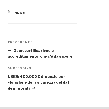
CATEGORIE
NEWS
Navigazione
Articolo
PRECEDENTE
articoli
precedente:
Gdpr, certificazione e
accreditamento: che c’è da sapere
Articolo
SUCCESSIVO
successivo
UBER: 400.000 € di penale per
violazione della sicurezza dei dati
degli utenti