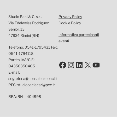
Studio Paci & C. s.r.l.
Privacy Policy
Via Edelweiss Rodriguez
Cookie Policy
Senior, 13
Informativa partecipanti
47924 Rimini (RN)
eventi
Telefono: 0541-1795431 Fax:
0541-1794118
Partita IVA/C.F.:
Facebook
Instagram
LinkedIn
X
YouTu
04358350405
E-mail:
segreteria@consulenzepaci.it
PEC: studiopaciecsrl@pec.it
REA: RN – 404998