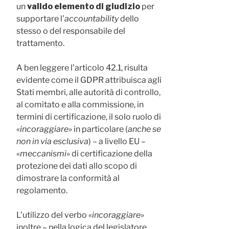
un
valido elemento di giudizio
per
supportare l’
accountability
dello
stesso o del responsabile del
trattamento.
A ben leggere l’articolo 42.1, risulta
evidente come il GDPR attribuisca agli
Stati membri, alle autorità di controllo,
al comitato e alla commissione, in
termini di certificazione, il solo ruolo di
«
incoraggiare»
in particolare (
anche se
non in via esclusiva
) – a livello EU –
«
meccanismi
» di certificazione della
protezione dei dati allo scopo di
dimostrare la conformità al
regolamento.
L’utilizzo del verbo «
incoraggiare»
inoltre – nella logica del legislatore