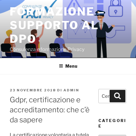
Salta
FORMAZIONE –
al
contenuto
SUPPORTO AL
DPO
Consulenza e formazione Privacy
Menu
PUBBLICATO
23 NOVEMBRE 2018
DI
ADMIN
Cerca:
Cerca
IL
Gdpr, certificazione e
accreditamento: che c’è
da sapere
CATEGORI
E
La certificazione volontaria a tutela