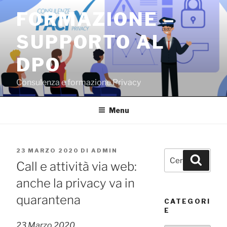
Salta
FORMAZIONE –
al
contenuto
SUPPORTO AL
DPO
Consulenza e formazione Privacy
Menu
PUBBLICATO
23 MARZO 2020
DI
ADMIN
Cerca:
Cerca
IL
Call e attività via web:
anche la privacy va in
quarantena
CATEGORI
E
23 Marzo 2020