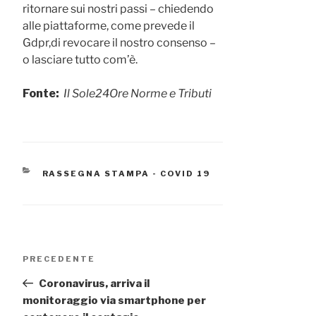
ritornare sui nostri passi – chiedendo
alle piattaforme, come prevede il
Gdpr,di revocare il nostro consenso –
o lasciare tutto com’è.
Fonte:
Il Sole24Ore Norme e Tributi
CATEGORIE
RASSEGNA STAMPA - COVID 19
Navigazione
Articolo
PRECEDENTE
articoli
precedente:
Coronavirus, arriva il
monitoraggio via smartphone per