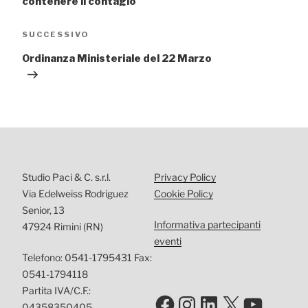
contenere il contagio
Articolo
SUCCESSIVO
successivo
Ordinanza Ministeriale del 22 Marzo
Studio Paci & C. s.r.l.
Privacy Policy
Via Edelweiss Rodriguez
Cookie Policy
Senior, 13
Informativa partecipanti
47924 Rimini (RN)
eventi
Telefono: 0541-1795431 Fax:
0541-1794118
Partita IVA/C.F.:
Facebook
Instagram
LinkedIn
X
YouTu
04358350405