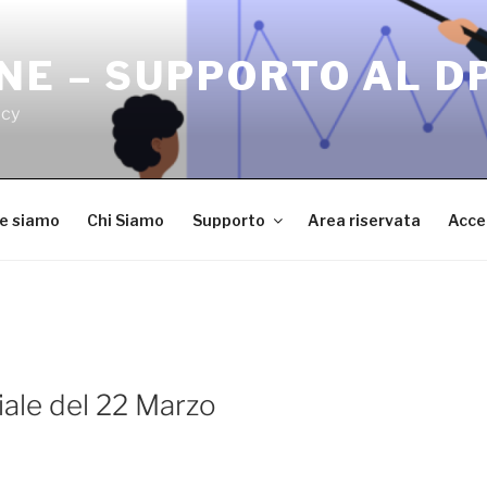
NE – SUPPORTO AL D
acy
ve siamo
Chi Siamo
Supporto
Area riservata
Acce
iale del 22 Marzo