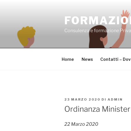
Salta
al
FORMAZIO
contenuto
Consulenza e formazione Priv
Home
News
Contatti – Do
PUBBLICATO
23 MARZO 2020
DI
ADMIN
IL
Ordinanza Minister
22 Marzo 2020