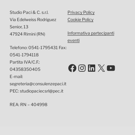
Studio Paci & C. s.r.l.
Privacy Policy
Via Edelweiss Rodriguez
Cookie Policy
Senior, 13
Informativa partecipanti
47924 Rimini (RN)
eventi
Telefono: 0541-1795431 Fax:
0541-1794118
Partita IVA/C.F.:
Facebook
Instagram
LinkedIn
X
YouTu
04358350405
E-mail:
segreteria@consulenzepaci.it
PEC: studiopaciecsrl@pec.it
REA: RN – 404998