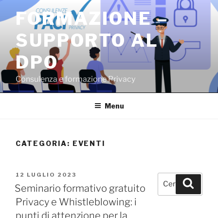
Salta
FORMAZIONE –
al
contenuto
SUPPORTO AL
DPO
Consulenza e formazione Privacy
Menu
CATEGORIA:
EVENTI
PUBBLICATO
12 LUGLIO 2023
Cerca:
Cerca
IL
Seminario formativo gratuito
Privacy e Whistleblowing: i
punti di attenzione per la