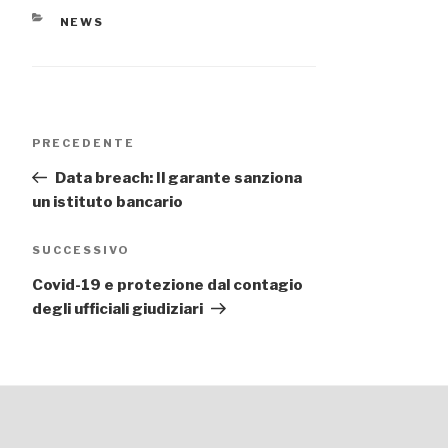
CATEGORIE
NEWS
Navigazione
Articolo
PRECEDENTE
articoli
precedente:
Data breach: Il garante sanziona
un istituto bancario
Articolo
SUCCESSIVO
successivo
Covid-19 e protezione dal contagio
degli ufficiali giudiziari