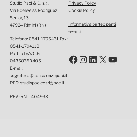
Studio Paci & C. s.r.l.
Privacy Policy
Via Edelweiss Rodriguez
Cookie Policy
Senior, 13
Informativa partecipanti
47924 Rimini (RN)
eventi
Telefono: 0541-1795431 Fax:
0541-1794118
Partita IVA/C.F.:
Facebook
Instagram
LinkedIn
X
YouTu
04358350405
E-mail:
segreteria@consulenzepaci.it
PEC: studiopaciecsrl@pec.it
REA: RN – 404998