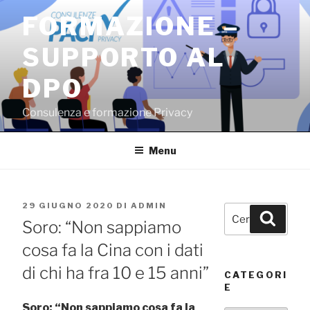
Salta
FORMAZIONE –
al
contenuto
SUPPORTO AL
DPO
Consulenza e formazione Privacy
Menu
PUBBLICATO
29 GIUGNO 2020
DI
ADMIN
Cerca:
Cerca
IL
Soro: “Non sappiamo
cosa fa la Cina con i dati
di chi ha fra 10 e 15 anni”
CATEGORI
E
Soro: “Non sappiamo cosa fa la