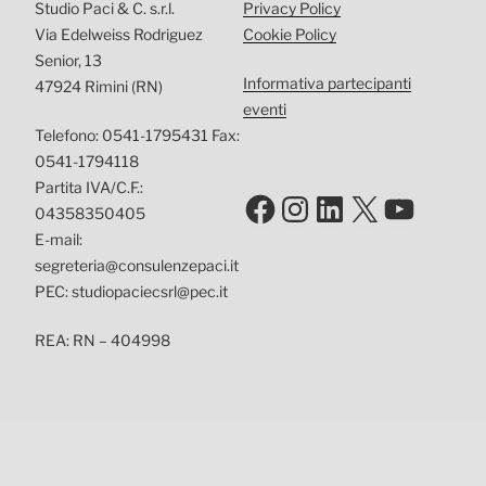
Studio Paci & C. s.r.l.
Privacy Policy
Via Edelweiss Rodriguez
Cookie Policy
Senior, 13
Informativa partecipanti
47924 Rimini (RN)
eventi
Telefono: 0541-1795431 Fax:
0541-1794118
Partita IVA/C.F.:
Facebook
Instagram
LinkedIn
X
YouTu
04358350405
E-mail:
segreteria@consulenzepaci.it
PEC: studiopaciecsrl@pec.it
REA: RN – 404998