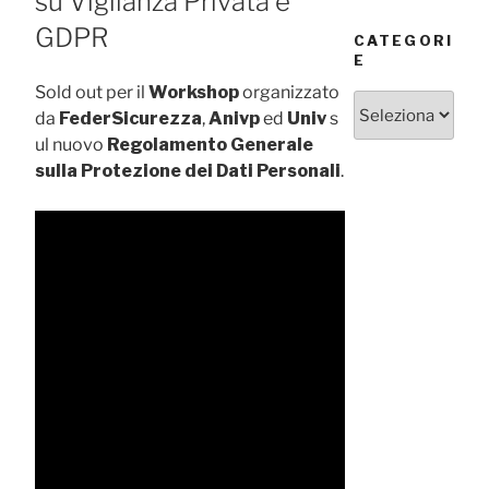
su Vigilanza Privata e
GDPR
CATEGORI
E
Sold out per il
Workshop
organizzato
Categorie
da
FederSicurezza
,
Anivp
ed
Univ
s
ul nuovo
Regolamento Generale
sulla Protezione dei Dati Personali
.