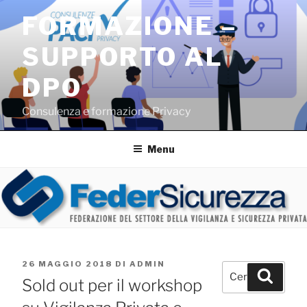
Salta
FORMAZIONE –
al
contenuto
SUPPORTO AL
DPO
Consulenza e formazione Privacy
Menu
PUBBLICATO
26 MAGGIO 2018
DI
ADMIN
Cerca:
Cerca
IL
Sold out per il workshop