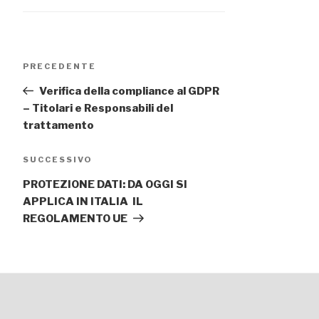
Navigazione
Articolo
PRECEDENTE
articoli
precedente:
Verifica della compliance al GDPR
– Titolari e Responsabili del
trattamento
Articolo
SUCCESSIVO
successivo
PROTEZIONE DATI: DA OGGI SI
APPLICA IN ITALIA IL
REGOLAMENTO UE