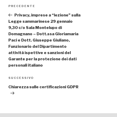
Navigazione
Articolo
PRECEDENTE
articoli
precedente:
Privacy, imprese a “lezione” sulla
Legge sammarinese 29 gennaio
9,30 c/o Sala Montelupo di
Domagnano – Dott.ssa Gloriamaria
Paci e Dott. Giuseppe Giuliano,
Funzionario del Dipartimento
attività ispettive e sanzioni del
Garante per la protezione dei dati
personali italiano
Articolo
SUCCESSIVO
successivo
Chiarezza sulle certificazioni GDPR