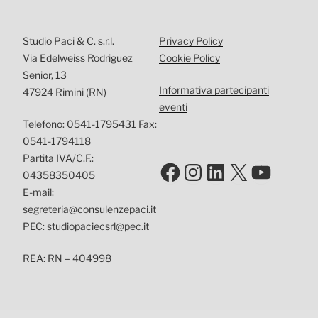
Studio Paci & C. s.r.l.
Privacy Policy
Via Edelweiss Rodriguez
Cookie Policy
Senior, 13
Informativa partecipanti
47924 Rimini (RN)
eventi
Telefono: 0541-1795431 Fax:
0541-1794118
Partita IVA/C.F.:
Facebook
Instagram
LinkedIn
X
YouTu
04358350405
E-mail:
segreteria@consulenzepaci.it
PEC: studiopaciecsrl@pec.it
REA: RN – 404998