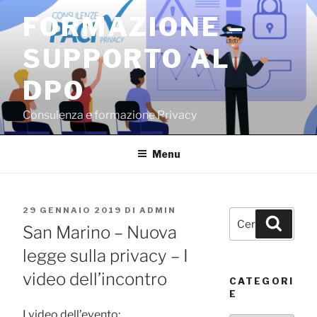
Salta
FORMAZIONE –
al
contenuto
SUPPORTO AL
DPO
Consulenza e formazione Privacy
Menu
PUBBLICATO
29 GENNAIO 2019
DI
ADMIN
Cerca:
Cerca
IL
San Marino – Nuova
legge sulla privacy – I
video dell’incontro
CATEGORI
E
I video dell’evento: