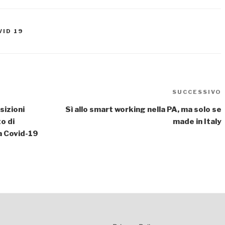
VID 19
SUCCESSIVO
sizioni
Sì allo smart working nella PA, ma solo se
o di
made in Italy
 Covid-19