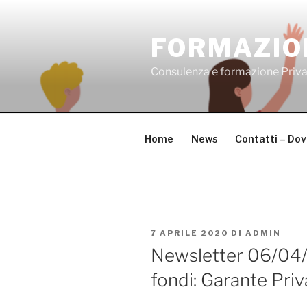
Salta
al
FORMAZIO
contenuto
Consulenza e formazione Priv
Home
News
Contatti – Do
PUBBLICATO
7 APRILE 2020
DI
ADMIN
IL
Newsletter 06/04/2
fondi: Garante Pri