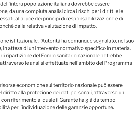
i dell’intera popolazione italiana dovrebbe essere
e, da una compiuta analisi circa i rischi per i diritti e le
ssati, alla luce dei principi di responsabilizzazione e di
nonché dalla relativa valutazione di impatto.
zione istituzionale, l’Autorità ha comunque segnalato, nel suo
e, in attesa di un intervento normativo specifico in materia,
di ripartizione del Fondo sanitario nazionale potrebbe
 attraverso le analisi effettuate nell’ambito del Programma
e risorse economiche sul territorio nazionale può essere
l diritto alla protezione dei dati personali, attraverso un
con riferimento al quale il Garante ha già da tempo
ilità per l’individuazione delle garanzie opportune.