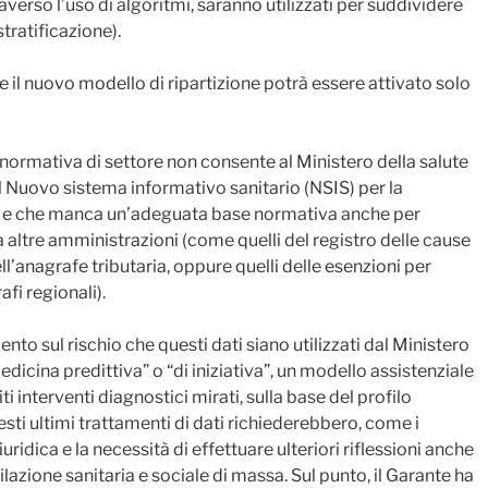
raverso l’uso di algoritmi, saranno utilizzati per suddividere
stratificazione).
che il nuovo modello di ripartizione potrà essere attivato solo
e normativa di settore non consente al Ministero della salute
el Nuovo sistema informativo sanitario (NSIS) per la
io e che manca un’adeguata base normativa anche per
da altre amministrazioni (come quelli del registro delle cause
ell’anagrafe tributaria, oppure quelli delle esenzioni per
fi regionali).
ento sul rischio che questi dati siano utilizzati dal Ministero
medicina predittiva” o “di iniziativa”, un modello assistenziale
ti interventi diagnostici mirati, sulla base del profilo
esti ultimi trattamenti di dati richiederebbero, come i
ridica e la necessità di effettuare ulteriori riflessioni anche
rofilazione sanitaria e sociale di massa. Sul punto, il Garante ha