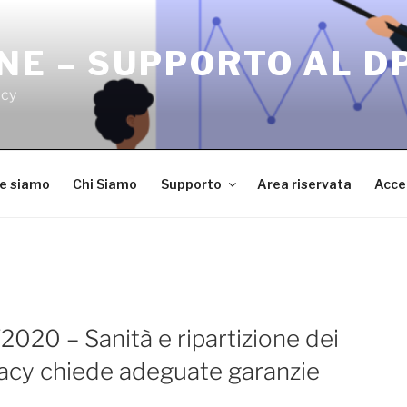
NE – SUPPORTO AL D
acy
ve siamo
Chi Siamo
Supporto
Area riservata
Acce
020 – Sanità e ripartizione dei
vacy chiede adeguate garanzie