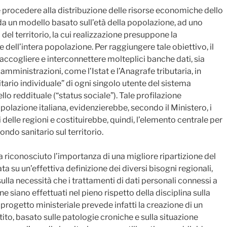
de procedere alla distribuzione delle risorse economiche dello
da un modello basato sull’età della popolazione, ad uno
 del territorio, la cui realizzazione presuppone la
te dell’intera popolazione. Per raggiungere tale obiettivo, il
accogliere e interconnettere molteplici banche dati, sia
 amministrazioni, come l’Istat e l’Anagrafe tributaria, in
itario individuale” di ogni singolo utente del sistema
llo reddituale (“status sociale”). Tale profilazione
popolazione italiana, evidenzierebbe, secondo il Ministero, i
 delle regioni e costituirebbe, quindi, l’elemento centrale per
ondo sanitario sul territorio.
a riconosciuto l’importanza di una migliore ripartizione del
a su un’effettiva definizione dei diversi bisogni regionali,
ulla necessità che i trattamenti di dati personali connessi a
ne siano effettuati nel pieno rispetto della disciplina sulla
l progetto ministeriale prevede infatti la creazione di un
stito, basato sulle patologie croniche e sulla situazione