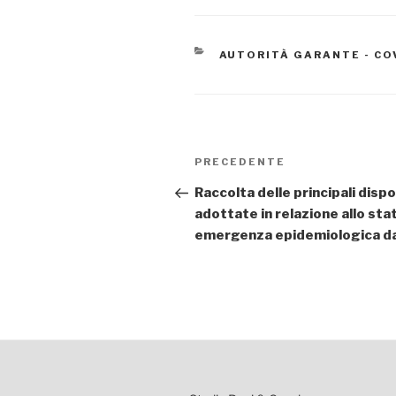
CATEGORIE
AUTORITÀ GARANTE - CO
Navigazione
Articolo
PRECEDENTE
articoli
precedente:
Raccolta delle principali dispo
adottate in relazione allo stat
emergenza epidemiologica da