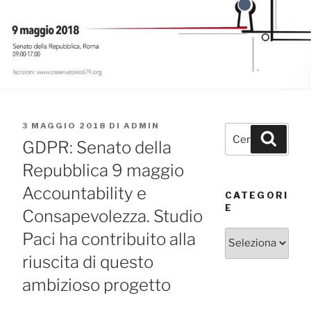
PUBBLICATO
3 MAGGIO 2018
DI
ADMIN
Cerca:
Cerca
IL
GDPR: Senato della
Repubblica 9 maggio
Accountability e
CATEGORI
E
Consapevolezza. Studio
Categorie
Paci ha contribuito alla
riuscita di questo
ambizioso progetto