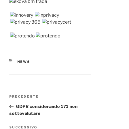
CATEGORIE
NEWS
Navigazione
Articolo
PRECEDENTE
articoli
precedente:
GDPR considerando 171 non
sottovalutare
Articolo
SUCCESSIVO