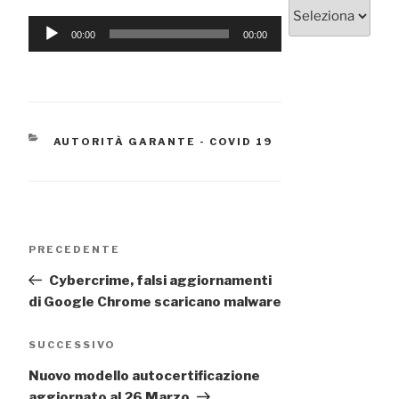
Categorie
Audio
00:00
00:00
Player
CATEGORIE
AUTORITÀ GARANTE - COVID 19
Navigazione
Articolo
PRECEDENTE
articoli
precedente:
Cybercrime, falsi aggiornamenti
di Google Chrome scaricano malware
Articolo
SUCCESSIVO
successivo
Nuovo modello autocertificazione
aggiornato al 26 Marzo