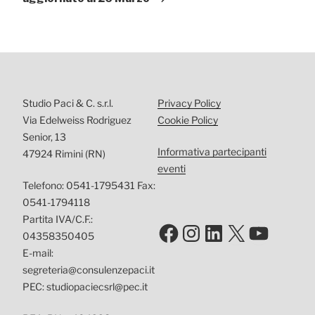
Studio Paci & C. s.r.l.
Privacy Policy
Via Edelweiss Rodriguez
Cookie Policy
Senior, 13
Informativa partecipanti
47924 Rimini (RN)
eventi
Telefono: 0541-1795431 Fax:
0541-1794118
Partita IVA/C.F.:
Facebook
Instagram
LinkedIn
X
YouTu
04358350405
E-mail:
segreteria@consulenzepaci.it
PEC: studiopaciecsrl@pec.it