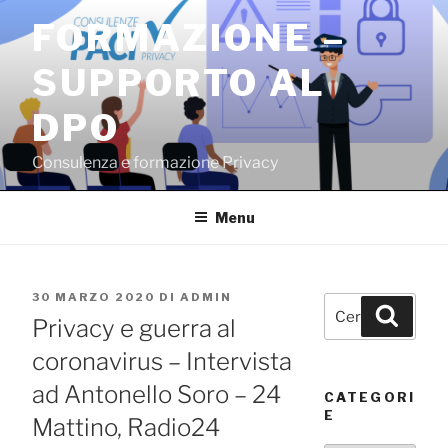
Salta
FORMAZIONE –
al
contenuto
SUPPORTO AL
DPO
Consulenza e formazione Privacy
Menu
PUBBLICATO
30 MARZO 2020
DI
ADMIN
Cerca:
Cerca
IL
Privacy e guerra al
coronavirus – Intervista
ad Antonello Soro – 24
CATEGORI
E
Mattino, Radio24