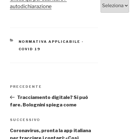
Categorie
autodichiarazione
CATEGORIE
NORMATIVA APPLICABILE -
COVID 19
Navigazione
Articolo
PRECEDENTE
articoli
precedente:
Tracciamento digitale? Si può
fare. Bolognini spiega come
Articolo
SUCCESSIVO
successivo
Coronavirus, pronta la app italiana
per tracciare i contagi: «Così