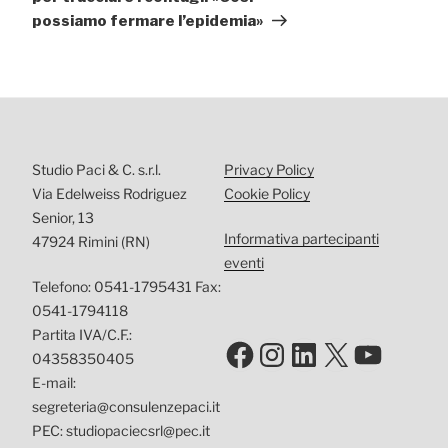
possiamo fermare l’epidemia»
Studio Paci & C. s.r.l.
Privacy Policy
Via Edelweiss Rodriguez
Cookie Policy
Senior, 13
Informativa partecipanti
47924 Rimini (RN)
eventi
Telefono: 0541-1795431 Fax:
0541-1794118
Partita IVA/C.F.:
Facebook
Instagram
LinkedIn
X
YouTu
04358350405
E-mail:
segreteria@consulenzepaci.it
PEC: studiopaciecsrl@pec.it