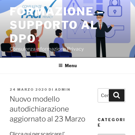
Salta
FORMAZIONE –
al
contenuto
SUPPORTO AL
DPO
Consulenza e formazione Privacy
Menu
PUBBLICATO
24 MARZO 2020
DI
ADMIN
Cerca:
Cerca
IL
Nuovo modello
autodichiarazione
aggiornato al 23 Marzo
CATEGORI
E
Clicca qui per scaricare l’