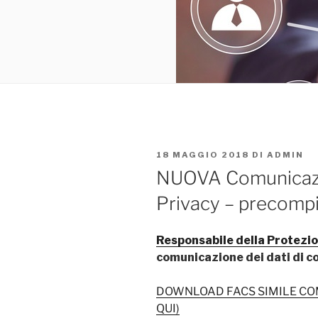
PUBBLICATO
18 MAGGIO 2018
DI
ADMIN
IL
NUOVA Comunicazio
Privacy – precompi
Responsabile della Protezio
comunicazione dei dati di c
DOWNLOAD FACS SIMILE COMUN
QUI)