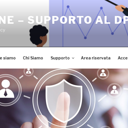
NE – SUPPORTO AL D
acy
ve siamo
Chi Siamo
Supporto
Area riservata
Acce