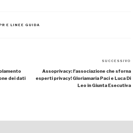
R E LINEE GUIDA
SUCCESSIVO
egolamento
Assoprivacy: l’associazione che sforna
one dei dati
esperti privacy! Gloriamaria Paci e Luca Di
Leo in Giunta Esecutiva