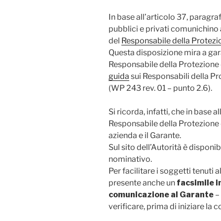
In base all’articolo 37, paragra
pubblici e privati comunichino 
del
Responsabile della Protezio
Questa disposizione mira a gara
Responsabile della Protezione d
guida
sui Responsabili della Pr
(WP 243 rev. 01 – punto 2.6).
Si ricorda, infatti, che in base a
Responsabile della Protezione d
azienda e il Garante.
Sul sito dell’Autorità è disponi
nominativo.
Per facilitare i soggetti tenuti
presente anche un
facsimile i
comunicazione al Garante
–
verificare, prima di iniziare la