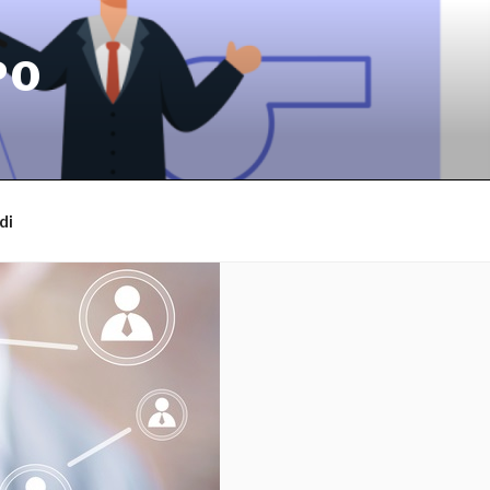
PO
di