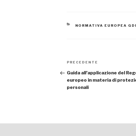
CATEGORIE
NORMATIVA EUROPEA GDP
Navigazione
Articolo
PRECEDENTE
articoli
precedente:
Guida all’applicazione del R
europeo in materia di protezi
personali