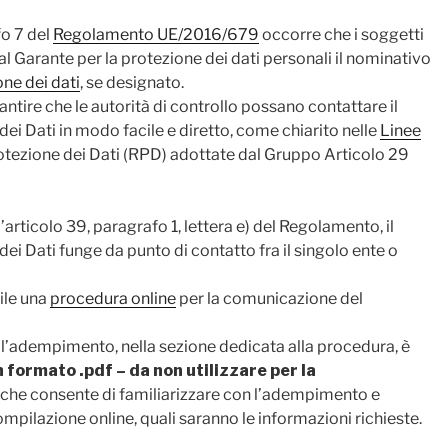
fo 7 del
Regolamento UE/2016/679
occorre che i soggetti
al Garante per la protezione dei dati personali il nominativo
ne dei dati
, se designato.
ntire che le autorità di controllo possano contattare il
ei Dati in modo facile e diretto, come chiarito nelle
Linee
otezione dei Dati (RPD) adottate dal Gruppo Articolo 29
ll’articolo 39, paragrafo 1, lettera e) del Regolamento, il
ei Dati funge da punto di contatto fra il singolo ente o
bile una
procedura online
per la comunicazione del
 all’adempimento, nella sezione dedicata alla procedura, è
n formato .pdf – da
non utilizzare per la
 che consente di familiarizzare con l’adempimento e
 compilazione online, quali saranno le informazioni richieste.