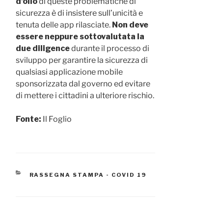
d’olio
di queste problematiche di
sicurezza è di insistere sull’unicità e
tenuta delle app rilasciate.
Non deve
essere neppure sottovalutata la
due diligence
durante il processo di
sviluppo per garantire la sicurezza di
qualsiasi applicazione mobile
sponsorizzata dal governo ed evitare
di mettere i cittadini a ulteriore rischio.
Fonte:
Il Foglio
CATEGORIE
RASSEGNA STAMPA - COVID 19