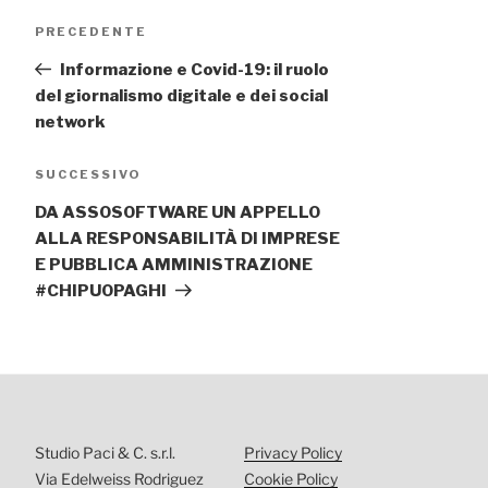
Navigazione
Articolo
PRECEDENTE
articoli
precedente:
Informazione e Covid-19: il ruolo
del giornalismo digitale e dei social
network
Articolo
SUCCESSIVO
successivo
DA ASSOSOFTWARE UN APPELLO
ALLA RESPONSABILITÀ DI IMPRESE
E PUBBLICA AMMINISTRAZIONE
#CHIPUOPAGHI
Studio Paci & C. s.r.l.
Privacy Policy
Via Edelweiss Rodriguez
Cookie Policy