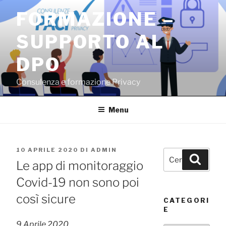
Salta
FORMAZIONE –
al
contenuto
SUPPORTO AL
DPO
Consulenza e formazione Privacy
Menu
PUBBLICATO
10 APRILE 2020
DI
ADMIN
Cerca:
Cerca
IL
Le app di monitoraggio
Covid-19 non sono poi
così sicure
CATEGORI
E
9 Aprile 2020