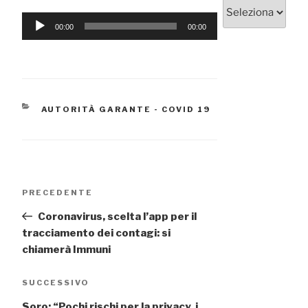
Categorie
Audio
00:00
00:00
Player
CATEGORIE
AUTORITÀ GARANTE - COVID 19
Navigazione
Articolo
PRECEDENTE
articoli
precedente:
Coronavirus, scelta l’app per il
tracciamento dei contagi: si
chiamerà Immuni
Articolo
SUCCESSIVO
successivo
Soro: “Pochi rischi per la privacy, i