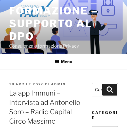
Salta
FORMAZIONE –
al
contenuto
SUPPORTO AL
DPO
Consulenza e formazione Privacy
Menu
PUBBLICATO
18 APRILE 2020
DI
ADMIN
Cerca:
Cerca
IL
La app Immuni –
Intervista ad Antonello
Soro – Radio Capital
CATEGORI
E
Circo Massimo