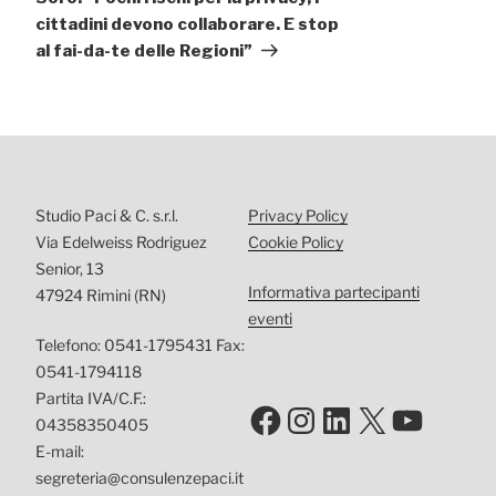
cittadini devono collaborare. E stop
al fai-da-te delle Regioni”
Studio Paci & C. s.r.l.
Privacy Policy
Via Edelweiss Rodriguez
Cookie Policy
Senior, 13
Informativa partecipanti
47924 Rimini (RN)
eventi
Telefono: 0541-1795431 Fax:
0541-1794118
Partita IVA/C.F.:
Facebook
Instagram
LinkedIn
X
YouTu
04358350405
E-mail:
segreteria@consulenzepaci.it