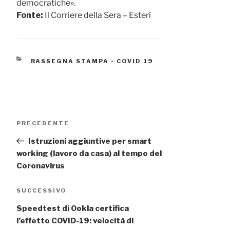
democratiche».
Fonte:
Il Corriere della Sera – Esteri
CATEGORIE
RASSEGNA STAMPA - COVID 19
Navigazione
Articolo
PRECEDENTE
articoli
precedente:
Istruzioni aggiuntive per smart
working (lavoro da casa) al tempo del
Coronavirus
Articolo
SUCCESSIVO
successivo
Speedtest di Ookla certifica
l’effetto COVID-19: velocità di