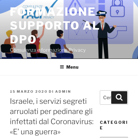
Salta
FORMAZIONE –
al
contenuto
SUPPORTO AL
DPO
Consulenza e formazione Privacy
Menu
PUBBLICATO
15 MARZO 2020
DI
ADMIN
Cerca:
Cerca
IL
Israele, i servizi segreti
arruolati per pedinare gli
infettati dal Coronavirus:
CATEGORI
E
«E’ una guerra»