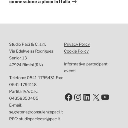
connessione a picco in Italia
Studio Paci & C. s.r.l.
Privacy Policy
Via Edelweiss Rodriguez
Cookie Policy
Senior, 13
Informativa partecipanti
47924 Rimini (RN)
eventi
Telefono: 0541-1795431 Fax:
0541-1794118
Partita IVA/C.F.:
Facebook
Instagram
LinkedIn
X
YouTu
04358350405
E-mail:
segreteria@consulenzepaci.it
PEC: studiopaciecsrl@pec.it