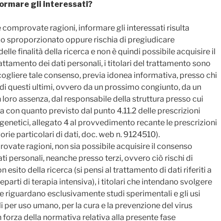
formare gli interessati?
 comprovate ragioni, informare gli interessati risulta
zo sproporzionato oppure rischia di pregiudicare
e finalità della ricerca e non è quindi possibile acquisire il
attamento dei dati personali, i titolari del trattamento sono
ccogliere tale consenso, previa idonea informativa, presso chi
di questi ultimi, ovvero da un prossimo congiunto, da un
n loro assenza, dal responsabile della struttura presso cui
a con quanto previsto dal punto 4.11.2 delle prescrizioni
 genetici, allegato 4 al provvedimento recante le prescrizioni
orie particolari di dati, doc. web n. 9124510).
ovate ragioni, non sia possibile acquisire il consenso
i personali, neanche presso terzi, ovvero ciò rischi di
esito della ricerca (si pensi al trattamento di dati riferiti a
reparti di terapia intensiva), i titolari che intendano svolgere
he riguardano esclusivamente studi sperimentali e gli usi
 per uso umano, per la cura e la prevenzione del virus
 forza della normativa relativa alla presente fase