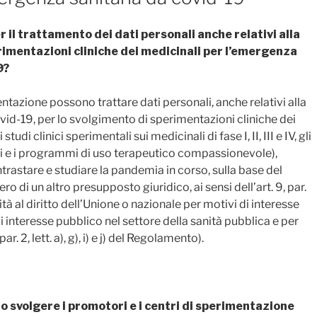
er il trattamento dei dati personali anche relativi alla
rimentazioni cliniche dei medicinali per l’emergenza
9?
entazione possono trattare dati personali, anche relativi alla
ovid-19, per lo svolgimento di sperimentazioni cliniche dei
udi clinici sperimentali sui medicinali di fase I, II, III e IV, gli
ci e i programmi di uso terapeutico compassionevole),
rastare e studiare la pandemia in corso, sulla base del
o di un altro presupposto giuridico, ai sensi dell’art. 9, par.
à al diritto dell’Unione o nazionale per motivi di interesse
i interesse pubblico nel settore della sanità pubblica e per
par. 2, lett. a), g), i) e j) del Regolamento).
 svolgere i promotori e i centri di sperimentazione