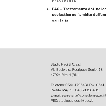
Articolo
PRECEDENTE
articoli
precedente:
FAQ – Trattamento dati nel c
scolastico nell’ambito dell’
sanitaria
Studio Paci & C. s.r.l.
Via Edelweiss Rodriguez Senior, 13
47924 Rimini (RN)
Telefono: 0541-1795431 Fax: 0541
Partita IVA/C.F.: 04358350405
E-mail: segreteria@consulenzepaci.i
PEC: studiopaciecsrl@pec.it