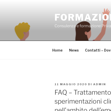
Salta
al
FORMAZIO
contenuto
Consulenza e formazione Priv
Home
News
Contatti – Do
PUBBLICATO
11 MAGGIO 2020
DI
ADMIN
IL
FAQ – Trattamento 
sperimentazioni cli
nell’ambito dell’em