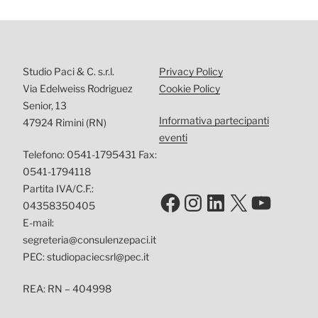
Studio Paci & C. s.r.l.
Privacy Policy
Via Edelweiss Rodriguez
Cookie Policy
Senior, 13
Informativa partecipanti
47924 Rimini (RN)
eventi
Telefono: 0541-1795431 Fax:
0541-1794118
Partita IVA/C.F.:
Facebook
Instagram
LinkedIn
X
YouTu
04358350405
E-mail:
segreteria@consulenzepaci.it
PEC: studiopaciecsrl@pec.it
REA: RN – 404998