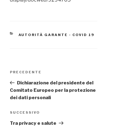
CATEGORIE
AUTORITÀ GARANTE - COVID 19
Navigazione
Articolo
PRECEDENTE
articoli
precedente:
Dichiarazione del presidente del
Comitato Europeo per la protezione
dei dati personali
Articolo
SUCCESSIVO
successivo
Tra privacy e salute