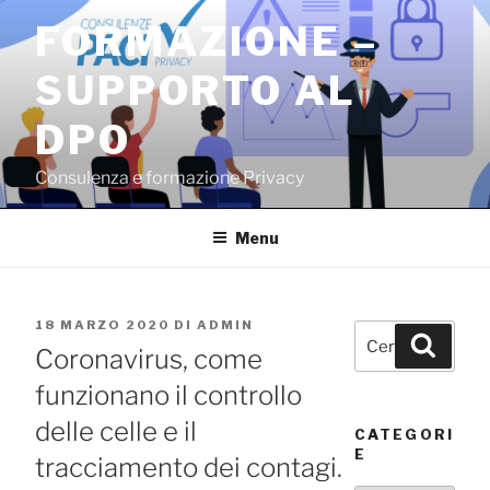
Salta
FORMAZIONE –
al
contenuto
SUPPORTO AL
DPO
Consulenza e formazione Privacy
Menu
PUBBLICATO
18 MARZO 2020
DI
ADMIN
Cerca:
Cerca
IL
Coronavirus, come
funzionano il controllo
delle celle e il
CATEGORI
E
tracciamento dei contagi.