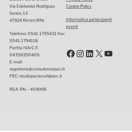
Via Edelweiss Rodriguez
Cookie Policy
Senior, 13
Informativa partecipanti
47924 Rimini (RN)
eventi
Telefono: 0541-1795431 Fax:
0541-1794118
Partita IVA/C.F.:
Facebook
Instagram
LinkedIn
X
YouTu
04358350405
E-mail:
segreteria@consulenzepaci.it
PEC: studiopaciecsrl@pec.it
REA: RN – 404998