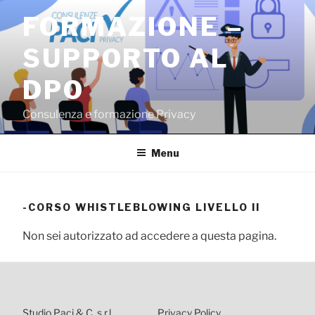
Salta
FORMAZIONE –
al
contenuto
SUPPORTO AL
DPO
Consulenza e formazione Privacy
Menu
-CORSO WHISTLEBLOWING LIVELLO II
Non sei autorizzato ad accedere a questa pagina.
Studio Paci & C. s.r.l.
Privacy Policy