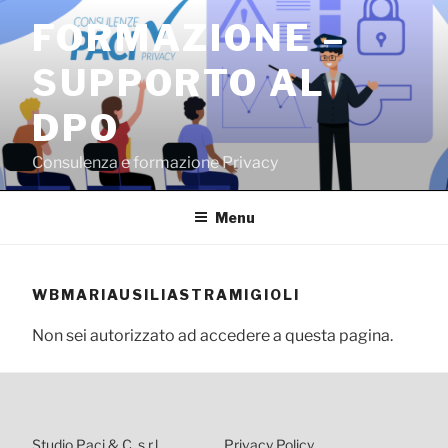
Salta
FORMAZIONE –
al
contenuto
SUPPORTO AL
DPO
Consulenza e formazione Privacy
Menu
WBMARIAUSILIASTRAMIGIOLI
Non sei autorizzato ad accedere a questa pagina.
Studio Paci & C. s.r.l.
Privacy Policy