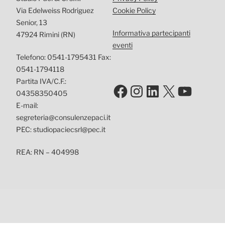
Via Edelweiss Rodriguez
Cookie Policy
Senior, 13
Informativa partecipanti
47924 Rimini (RN)
eventi
Telefono: 0541-1795431 Fax:
0541-1794118
Partita IVA/C.F.:
Facebook
Instagram
LinkedIn
X
YouTu
04358350405
E-mail:
segreteria@consulenzepaci.it
PEC: studiopaciecsrl@pec.it
REA: RN – 404998