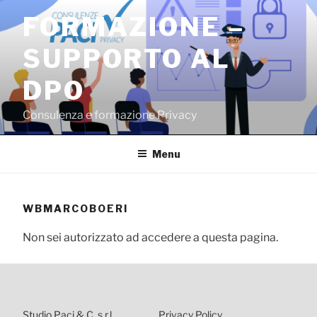
Salta
FORMAZIONE –
al
contenuto
SUPPORTO AL
DPO
Consulenza e formazione Privacy
Menu
WBMARCOBOERI
Non sei autorizzato ad accedere a questa pagina.
Studio Paci & C. s.r.l.
Privacy Policy