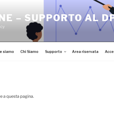
NE – SUPPORTO AL D
acy
ve siamo
Chi Siamo
Supporto
Area riservata
Acce
e a questa pagina.