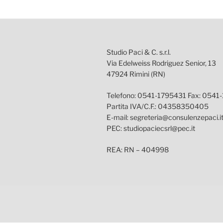
Studio Paci & C. s.r.l.
Via Edelweiss Rodriguez Senior, 13
47924 Rimini (RN)
Telefono: 0541-1795431 Fax: 0541
Partita IVA/C.F.: 04358350405
E-mail: segreteria@consulenzepaci.i
PEC: studiopaciecsrl@pec.it
REA: RN – 404998