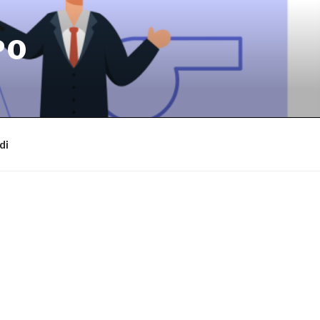
PO
di