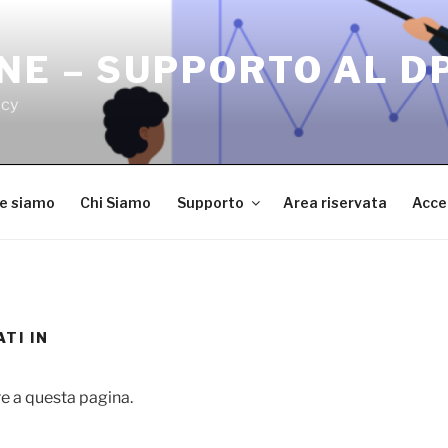
NE – SUPPORTO AL D
acy
ve siamo
Chi Siamo
Supporto
Area riservata
Acce
TI IN
e a questa pagina.