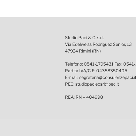
Studio Paci & C. s.r.l.
Via Edelweiss Rodriguez Senior, 13
47924 Rimini (RN)
Telefono: 0541-1795431 Fax: 0541
Partita IVA/C.F.: 04358350405
E-mail: segreteria@consulenzepaci.i
PEC: studiopaciecsrl@pec.it
REA: RN – 404998