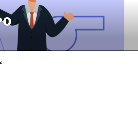
PO
di