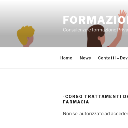
Salta
al
FORMAZIO
contenuto
Consulenza e formazione Priv
Home
News
Contatti – Do
-CORSO TRATTAMENTI DA
FARMACIA
Non sei autorizzato ad acceder