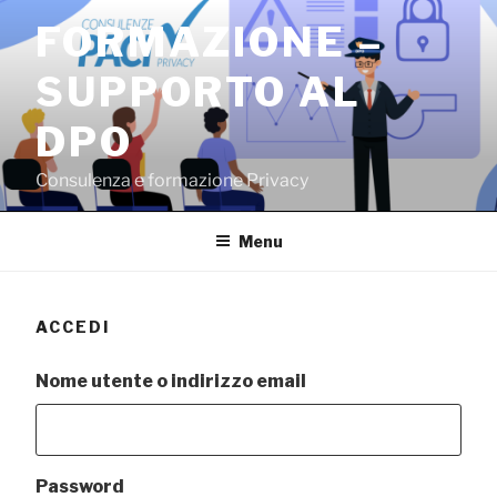
Salta
FORMAZIONE –
al
contenuto
SUPPORTO AL
DPO
Consulenza e formazione Privacy
Menu
ACCEDI
Nome utente o indirizzo email
Password