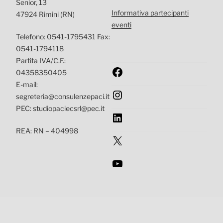
Senior, 13
Informativa partecipanti
47924 Rimini (RN)
eventi
Telefono: 0541-1795431 Fax:
0541-1794118
Partita IVA/C.F.:
Facebook
04358350405
E-mail:
Instagram
segreteria@consulenzepaci.it
PEC: studiopaciecsrl@pec.it
LinkedIn
REA: RN – 404998
X
YouTube