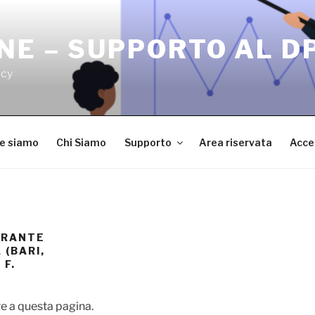
NE – SUPPORTO AL D
acy
ve siamo
Chi Siamo
Supporto
Area riservata
Acce
ARANTE
 (BARI,
 F.
e a questa pagina.