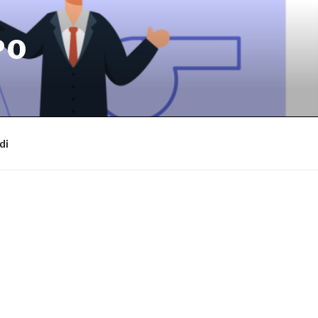
PO
di