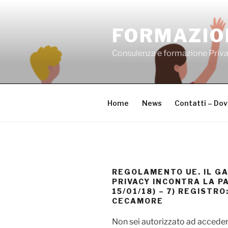
Salta
al
FORMAZIO
contenuto
Consulenza e formazione Priv
Home
News
Contatti – Do
REGOLAMENTO UE. IL G
PRIVACY INCONTRA LA PA
15/01/18) – 7) REGISTRO:
CECAMORE
Non sei autorizzato ad acceder