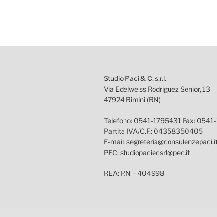
Studio Paci & C. s.r.l.
Via Edelweiss Rodriguez Senior, 13
47924 Rimini (RN)
Telefono: 0541-1795431 Fax: 0541
Partita IVA/C.F.: 04358350405
E-mail: segreteria@consulenzepaci.i
PEC: studiopaciecsrl@pec.it
REA: RN – 404998