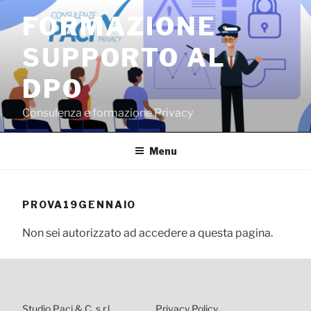
Salta
FORMAZIONE –
al
contenuto
SUPPORTO AL
DPO
Consulenza e formazione Privacy
Menu
PROVA19GENNAIO
Non sei autorizzato ad accedere a questa pagina.
Studio Paci & C. s.r.l.
Privacy Policy