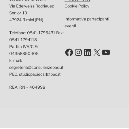
Via Edelweiss Rodriguez
Cookie Policy
Senior, 13
Informativa partecipanti
47924 Rimini (RN)
eventi
Telefono: 0541-1795431 Fax:
0541-1794118
Partita IVA/C.F.:
Facebook
Instagram
LinkedIn
X
YouTu
04358350405
E-mail:
segreteria@consulenzepaci.it
PEC: studiopaciecsrl@pec.it
REA: RN – 404998