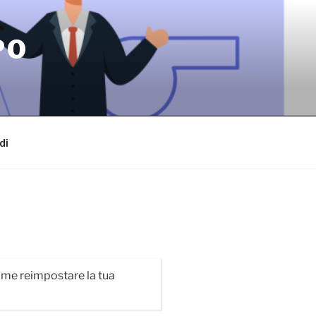
PO
di
 come reimpostare la tua