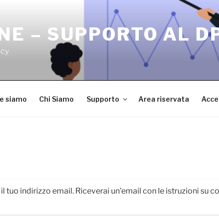
NE – SUPPORTO AL D
acy
ve siamo
Chi Siamo
Supporto
Area riservata
Acce
A
 il tuo indirizzo email. Riceverai un'email con le istruzioni su