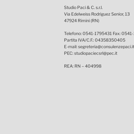
Studio Paci & C. s.r.l.
Via Edelweiss Rodriguez Senior, 13
47924 Rimini (RN)
Telefono: 0541-1795431 Fax: 0541
Partita IVA/C.F.: 04358350405
E-mail: segreteria@consulenzepaci.i
PEC: studiopaciecsrl@pec.it
REA: RN – 404998