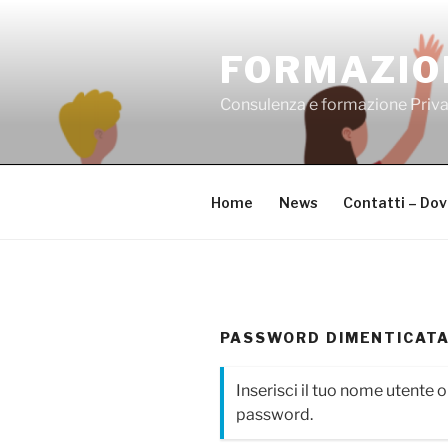
Salta
al
FORMAZIO
contenuto
Consulenza e formazione Priv
Home
News
Contatti – Do
PASSWORD DIMENTICAT
Inserisci il tuo nome utente o
password.