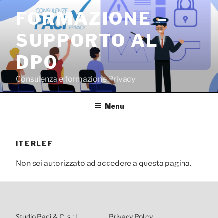
Salta
FORMAZIONE –
al
contenuto
SUPPORTO AL
DPO
Consulenza e formazione Privacy
Menu
ITERLEF
Non sei autorizzato ad accedere a questa pagina.
Studio Paci & C. s.r.l.
Privacy Policy