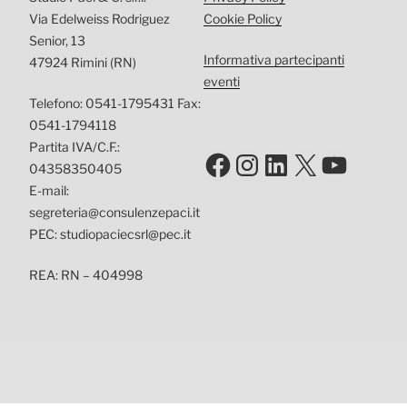
Via Edelweiss Rodriguez
Cookie Policy
Senior, 13
Informativa partecipanti
47924 Rimini (RN)
eventi
Telefono: 0541-1795431 Fax:
0541-1794118
Partita IVA/C.F.:
Facebook
Instagram
LinkedIn
X
YouTu
04358350405
E-mail:
segreteria@consulenzepaci.it
PEC: studiopaciecsrl@pec.it
REA: RN – 404998