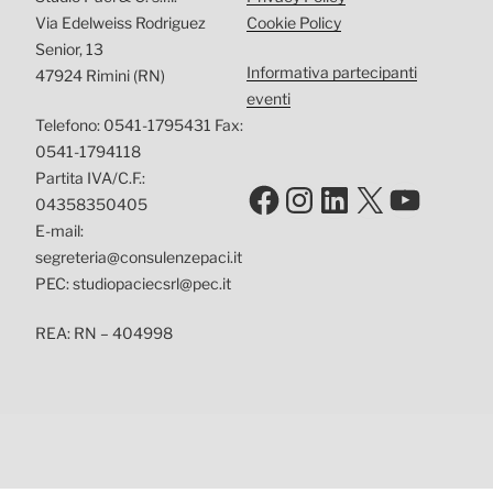
Via Edelweiss Rodriguez
Cookie Policy
Senior, 13
Informativa partecipanti
47924 Rimini (RN)
eventi
Telefono: 0541-1795431 Fax:
0541-1794118
Partita IVA/C.F.:
Facebook
Instagram
LinkedIn
X
YouTu
04358350405
E-mail:
segreteria@consulenzepaci.it
PEC: studiopaciecsrl@pec.it
REA: RN – 404998