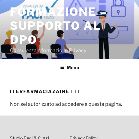
Salta
FORMAZIONE –
al
contenuto
SUPPORTO AL
DPO
Consulenza e formazione Privacy
Menu
ITERFARMACIAZAINETTI
Non sei autorizzato ad accedere a questa pagina.
Studio Paci & C. s.r.l.
Privacy Policy