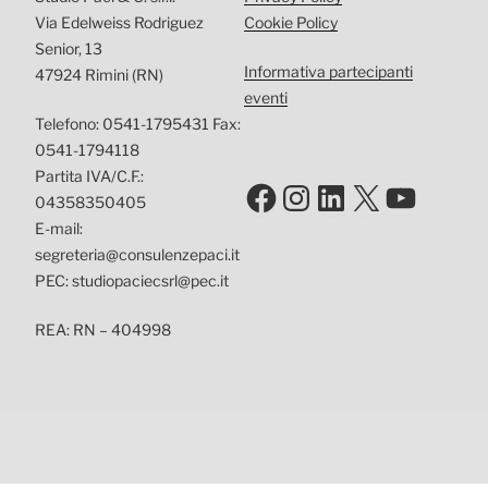
Via Edelweiss Rodriguez
Cookie Policy
Senior, 13
Informativa partecipanti
47924 Rimini (RN)
eventi
Telefono: 0541-1795431 Fax:
0541-1794118
Partita IVA/C.F.:
Facebook
Instagram
LinkedIn
X
YouTu
04358350405
E-mail:
segreteria@consulenzepaci.it
PEC: studiopaciecsrl@pec.it
REA: RN – 404998