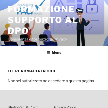
Salta
FORMAZIONE –
al
contenuto
SUPPORTO AL
DPO
Consulenza e formazione Privacy
Menu
ITERFARMACIATACCHI
Non sei autorizzato ad accedere a questa pagina.
Studio Paci & C. s.r.l.
Privacy Policy