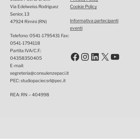
Via Edelweiss Rodriguez
Cookie Policy
Senior, 13
Informativa partecipanti
47924 Rimini (RN)
eventi
Telefono: 0541-1795431 Fax:
0541-1794118
Partita IVA/C.F.:
Facebook
Instagram
LinkedIn
X
YouTu
04358350405
E-mail:
segreteria@consulenzepaci.it
PEC: studiopaciecsrl@pec.it
REA: RN – 404998