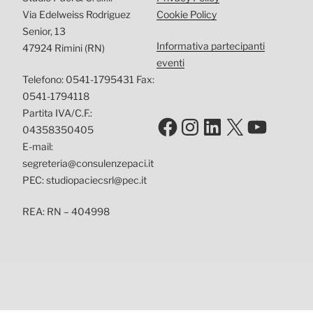
Via Edelweiss Rodriguez
Cookie Policy
Senior, 13
Informativa partecipanti
47924 Rimini (RN)
eventi
Telefono: 0541-1795431 Fax:
0541-1794118
Partita IVA/C.F.:
Facebook
Instagram
LinkedIn
X
YouTu
04358350405
E-mail:
segreteria@consulenzepaci.it
PEC: studiopaciecsrl@pec.it
REA: RN – 404998