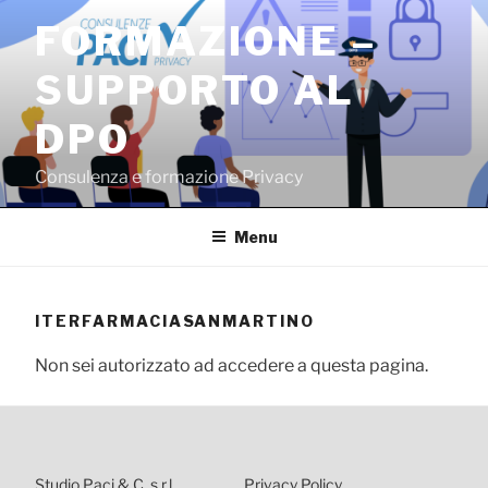
Salta
FORMAZIONE –
al
contenuto
SUPPORTO AL
DPO
Consulenza e formazione Privacy
Menu
ITERFARMACIASANMARTINO
Non sei autorizzato ad accedere a questa pagina.
Studio Paci & C. s.r.l.
Privacy Policy