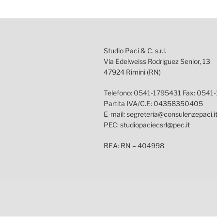
Studio Paci & C. s.r.l.
Via Edelweiss Rodriguez Senior, 13
47924 Rimini (RN)
Telefono: 0541-1795431 Fax: 0541
Partita IVA/C.F.: 04358350405
E-mail: segreteria@consulenzepaci.i
PEC: studiopaciecsrl@pec.it
REA: RN – 404998