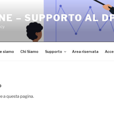
NE – SUPPORTO AL D
acy
ve siamo
Chi Siamo
Supporto
Area riservata
Acce
O
e a questa pagina.