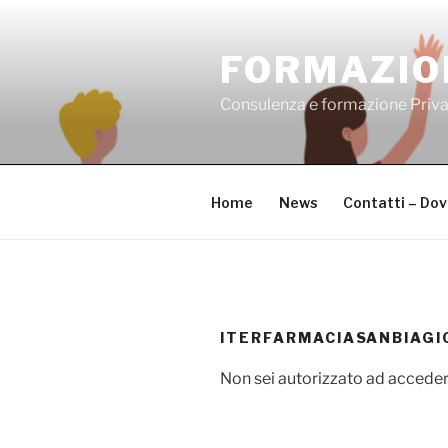
Salta
al
FORMAZIO
contenuto
Consulenza e formazione Priv
Home
News
Contatti – Do
ITERFARMACIASANBIAGI
Non sei autorizzato ad acceder