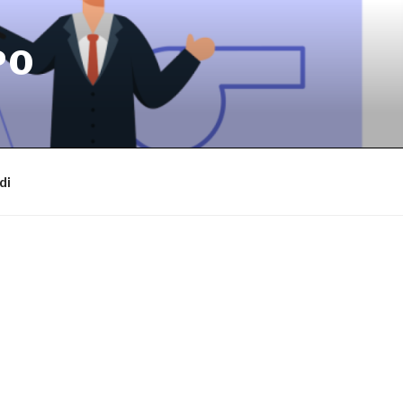
PO
di