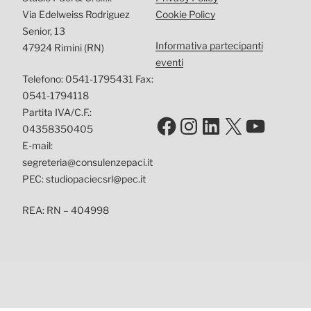
Via Edelweiss Rodriguez
Cookie Policy
Senior, 13
Informativa partecipanti
47924 Rimini (RN)
eventi
Telefono: 0541-1795431 Fax:
0541-1794118
Partita IVA/C.F.:
Facebook
Instagram
LinkedIn
X
YouTu
04358350405
E-mail:
segreteria@consulenzepaci.it
PEC: studiopaciecsrl@pec.it
REA: RN – 404998