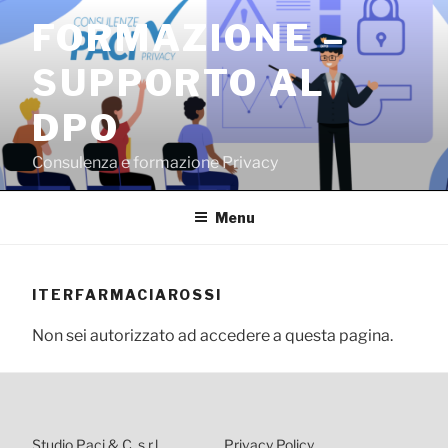
Salta
FORMAZIONE –
al
contenuto
SUPPORTO AL
DPO
Consulenza e formazione Privacy
Menu
ITERFARMACIAROSSI
Non sei autorizzato ad accedere a questa pagina.
Studio Paci & C. s.r.l.
Privacy Policy