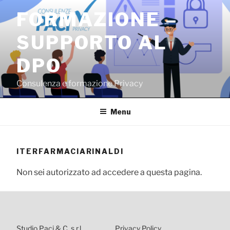
Salta
FORMAZIONE –
al
contenuto
SUPPORTO AL
DPO
Consulenza e formazione Privacy
Menu
ITERFARMACIARINALDI
Non sei autorizzato ad accedere a questa pagina.
Studio Paci & C. s.r.l.
Privacy Policy