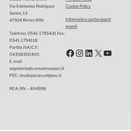
Via Edelweiss Rodriguez
Cookie Policy
Senior, 13
Informativa partecipanti
47924 Rimini (RN)
eventi
Telefono: 0541-1795431 Fax:
0541-1794118
Partita IVA/C.F.:
Facebook
Instagram
LinkedIn
X
YouTu
04358350405
E-mail:
segreteria@consulenzepaci.it
PEC: studiopaciecsrl@pec.it
REA: RN – 404998