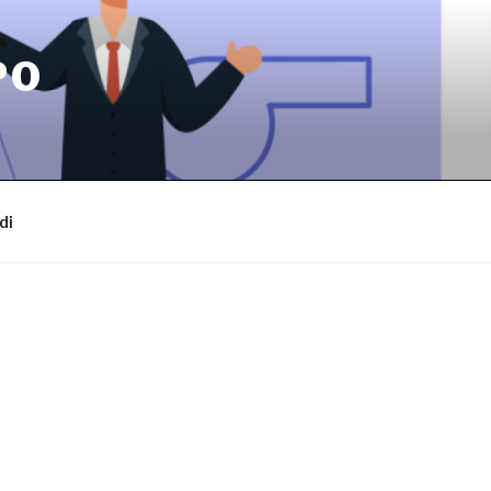
PO
di