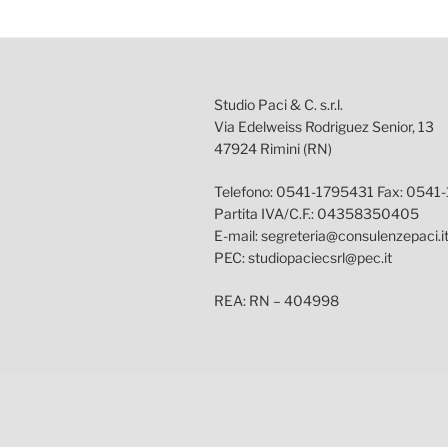
Studio Paci & C. s.r.l.
Via Edelweiss Rodriguez Senior, 13
47924 Rimini (RN)
Telefono: 0541-1795431 Fax: 0541
Partita IVA/C.F.: 04358350405
E-mail: segreteria@consulenzepaci.i
PEC: studiopaciecsrl@pec.it
REA: RN – 404998