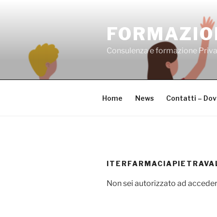
Salta
al
FORMAZIO
contenuto
Consulenza e formazione Priv
Home
News
Contatti – Do
ITERFARMACIAPIETRAVA
Non sei autorizzato ad acceder