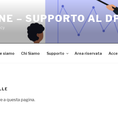
NE – SUPPORTO AL D
acy
ve siamo
Chi Siamo
Supporto
Area riservata
Acce
LLE
e a questa pagina.