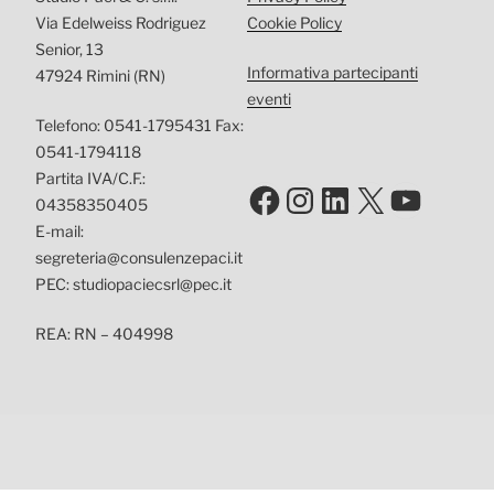
Via Edelweiss Rodriguez
Cookie Policy
Senior, 13
Informativa partecipanti
47924 Rimini (RN)
eventi
Telefono: 0541-1795431 Fax:
0541-1794118
Partita IVA/C.F.:
Facebook
Instagram
LinkedIn
X
YouTu
04358350405
E-mail:
segreteria@consulenzepaci.it
PEC: studiopaciecsrl@pec.it
REA: RN – 404998