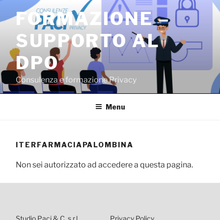
Salta
FORMAZIONE –
al
contenuto
SUPPORTO AL
DPO
Consulenza e formazione Privacy
Menu
ITERFARMACIAPALOMBINA
Non sei autorizzato ad accedere a questa pagina.
Studio Paci & C. s.r.l.
Privacy Policy