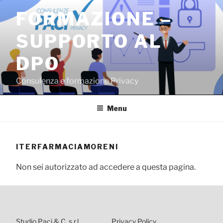
Salta
FORMAZIONE –
al
contenuto
SUPPORTO AL
DPO
Consulenza e formazione Privacy
Menu
ITERFARMACIAMORENI
Non sei autorizzato ad accedere a questa pagina.
Studio Paci & C. s.r.l.
Privacy Policy