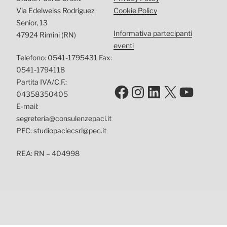
Via Edelweiss Rodriguez
Cookie Policy
Senior, 13
Informativa partecipanti
47924 Rimini (RN)
eventi
Telefono: 0541-1795431 Fax:
0541-1794118
Partita IVA/C.F.:
Facebook
Instagram
LinkedIn
X
YouTu
04358350405
E-mail:
segreteria@consulenzepaci.it
PEC: studiopaciecsrl@pec.it
REA: RN – 404998