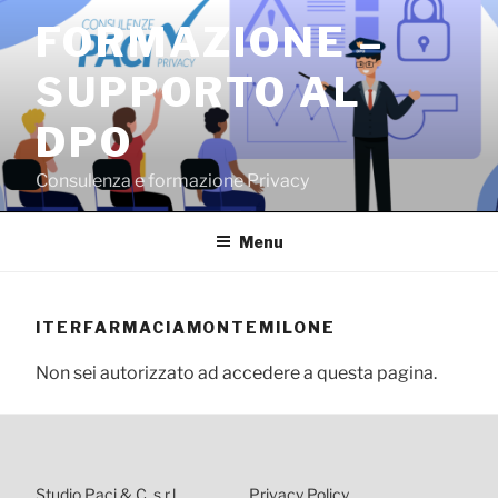
Salta
FORMAZIONE –
al
contenuto
SUPPORTO AL
DPO
Consulenza e formazione Privacy
Menu
ITERFARMACIAMONTEMILONE
Non sei autorizzato ad accedere a questa pagina.
Studio Paci & C. s.r.l.
Privacy Policy