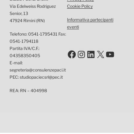
Via Edelweiss Rodriguez
Cookie Policy
Senior, 13
Informativa partecipanti
47924 Rimini (RN)
eventi
Telefono: 0541-1795431 Fax:
0541-1794118
Partita IVA/C.F.:
Facebook
Instagram
LinkedIn
X
YouTu
04358350405
E-mail:
segreteria@consulenzepaci.it
PEC: studiopaciecsrl@pec.it
REA: RN – 404998