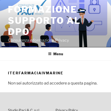
Salta
FORMAZIONE –
al
contenuto
SUPPORTO AL
DPO
Consulenza e formazione Privacy
Menu
ITERFARMACIAIVMARINE
Non sei autorizzato ad accedere a questa pagina.
Studio Paci & C. s.r.l.
Privacy Policy