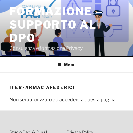
Salta
FORMAZIONE –
al
contenuto
SUPPORTO AL
DPO
Consulenza e formazione Privacy
Menu
ITERFARMACIAFEDERICI
Non sei autorizzato ad accedere a questa pagina.
Studio Paci & C. s.r.l.
Privacy Policy