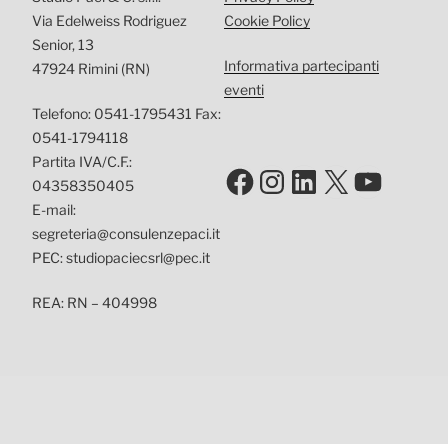
Via Edelweiss Rodriguez
Cookie Policy
Senior, 13
Informativa partecipanti
47924 Rimini (RN)
eventi
Telefono: 0541-1795431 Fax:
0541-1794118
Partita IVA/C.F.:
Facebook
Instagram
LinkedIn
X
YouTu
04358350405
E-mail:
segreteria@consulenzepaci.it
PEC: studiopaciecsrl@pec.it
REA: RN – 404998