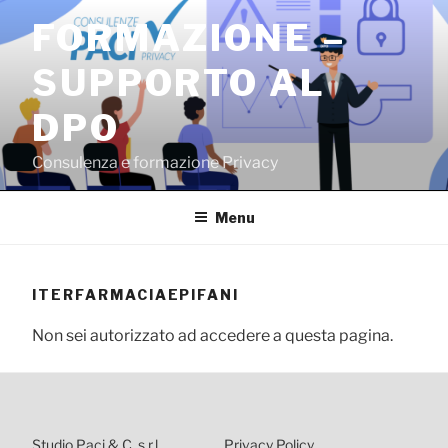
Salta
FORMAZIONE –
al
contenuto
SUPPORTO AL
DPO
Consulenza e formazione Privacy
Menu
ITERFARMACIAEPIFANI
Non sei autorizzato ad accedere a questa pagina.
Studio Paci & C. s.r.l.
Privacy Policy