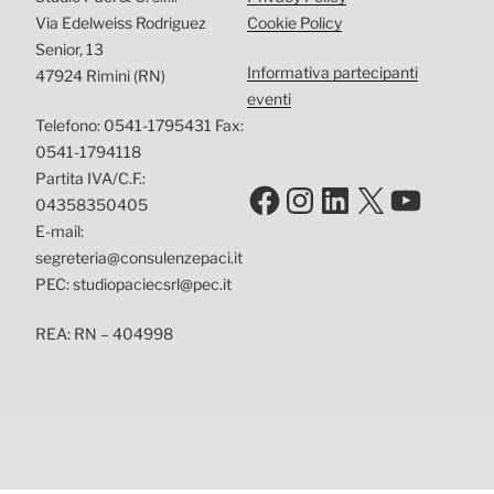
Via Edelweiss Rodriguez
Cookie Policy
Senior, 13
Informativa partecipanti
47924 Rimini (RN)
eventi
Telefono: 0541-1795431 Fax:
0541-1794118
Partita IVA/C.F.:
Facebook
Instagram
LinkedIn
X
YouTu
04358350405
E-mail:
segreteria@consulenzepaci.it
PEC: studiopaciecsrl@pec.it
REA: RN – 404998