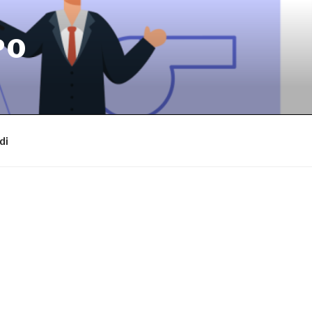
PO
di