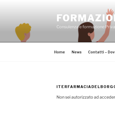
Salta
al
FORMAZIO
contenuto
Consulenza e formazione Priv
Home
News
Contatti – Do
ITERFARMACIADELBORG
Non sei autorizzato ad acceder