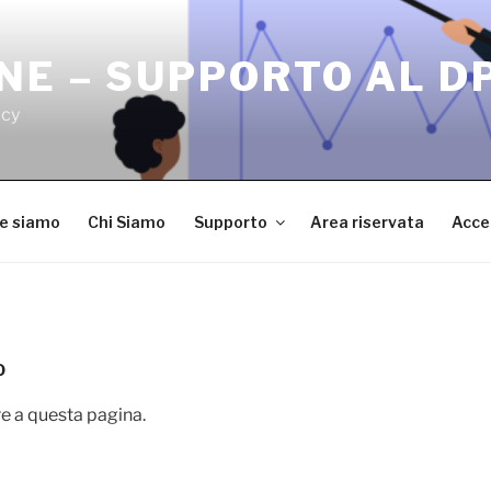
NE – SUPPORTO AL D
acy
ve siamo
Chi Siamo
Supporto
Area riservata
Acce
O
e a questa pagina.