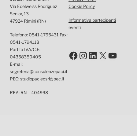
Via Edelweiss Rodriguez
Cookie Policy
Senior, 13
Informativa partecipanti
47924 Rimini (RN)
eventi
Telefono: 0541-1795431 Fax:
0541-1794118
Partita IVA/C.F.:
Facebook
Instagram
LinkedIn
X
YouTu
04358350405
E-mail:
segreteria@consulenzepaci.it
PEC: studiopaciecsrl@pec.it
REA: RN – 404998