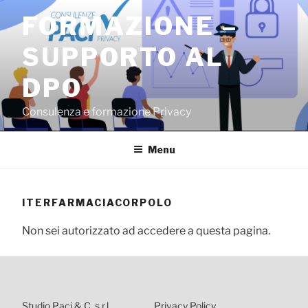
Salta
FORMAZIONE –
al
contenuto
SUPPORTO AL
DPO
Consulenza e formazione Privacy
Menu
ITERFARMACIACORPOLO
Non sei autorizzato ad accedere a questa pagina.
Studio Paci & C. s.r.l.
Privacy Policy