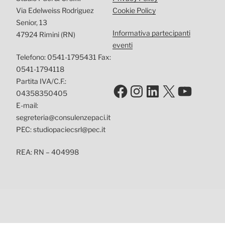
Via Edelweiss Rodriguez
Cookie Policy
Senior, 13
Informativa partecipanti
47924 Rimini (RN)
eventi
Telefono: 0541-1795431 Fax:
0541-1794118
Partita IVA/C.F.:
Facebook
Instagram
LinkedIn
X
YouTu
04358350405
E-mail:
segreteria@consulenzepaci.it
PEC: studiopaciecsrl@pec.it
REA: RN – 404998